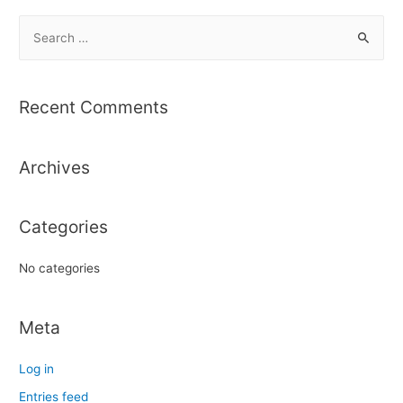
S
e
a
r
Recent Comments
c
h
Archives
f
o
r
Categories
:
No categories
Meta
Log in
Entries feed